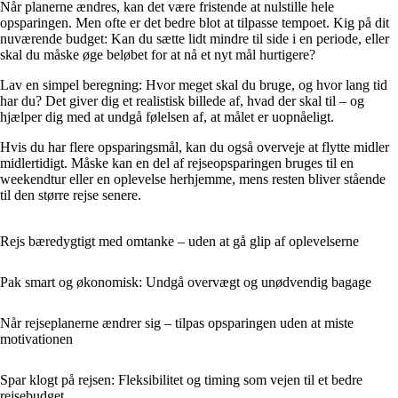
Når planerne ændres, kan det være fristende at nulstille hele
opsparingen. Men ofte er det bedre blot at tilpasse tempoet. Kig på dit
nuværende budget: Kan du sætte lidt mindre til side i en periode, eller
skal du måske øge beløbet for at nå et nyt mål hurtigere?
Lav en simpel beregning: Hvor meget skal du bruge, og hvor lang tid
har du? Det giver dig et realistisk billede af, hvad der skal til – og
hjælper dig med at undgå følelsen af, at målet er uopnåeligt.
Hvis du har flere opsparingsmål, kan du også overveje at flytte midler
midlertidigt. Måske kan en del af rejseopsparingen bruges til en
weekendtur eller en oplevelse herhjemme, mens resten bliver stående
til den større rejse senere.
Rejs bæredygtigt med omtanke – uden at gå glip af oplevelserne
Pak smart og økonomisk: Undgå overvægt og unødvendig bagage
Når rejseplanerne ændrer sig – tilpas opsparingen uden at miste
motivationen
Spar klogt på rejsen: Fleksibilitet og timing som vejen til et bedre
rejsebudget