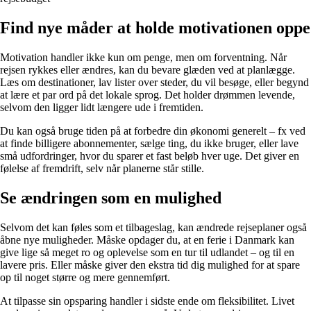
Find nye måder at holde motivationen oppe
Motivation handler ikke kun om penge, men om forventning. Når
rejsen rykkes eller ændres, kan du bevare glæden ved at planlægge.
Læs om destinationer, lav lister over steder, du vil besøge, eller begynd
at lære et par ord på det lokale sprog. Det holder drømmen levende,
selvom den ligger lidt længere ude i fremtiden.
Du kan også bruge tiden på at forbedre din økonomi generelt – fx ved
at finde billigere abonnementer, sælge ting, du ikke bruger, eller lave
små udfordringer, hvor du sparer et fast beløb hver uge. Det giver en
følelse af fremdrift, selv når planerne står stille.
Se ændringen som en mulighed
Selvom det kan føles som et tilbageslag, kan ændrede rejseplaner også
åbne nye muligheder. Måske opdager du, at en ferie i Danmark kan
give lige så meget ro og oplevelse som en tur til udlandet – og til en
lavere pris. Eller måske giver den ekstra tid dig mulighed for at spare
op til noget større og mere gennemført.
At tilpasse sin opsparing handler i sidste ende om fleksibilitet. Livet