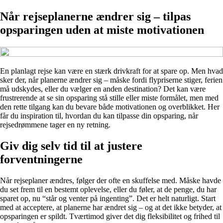
Når rejseplanerne ændrer sig – tilpas
opsparingen uden at miste motivationen
En planlagt rejse kan være en stærk drivkraft for at spare op. Men hvad
sker der, når planerne ændrer sig – måske fordi flypriserne stiger, ferien
må udskydes, eller du vælger en anden destination? Det kan være
frustrerende at se sin opsparing stå stille eller miste formålet, men med
den rette tilgang kan du bevare både motivationen og overblikket. Her
får du inspiration til, hvordan du kan tilpasse din opsparing, når
rejsedrømmene tager en ny retning.
Giv dig selv tid til at justere
forventningerne
Når rejseplaner ændres, følger der ofte en skuffelse med. Måske havde
du set frem til en bestemt oplevelse, eller du føler, at de penge, du har
sparet op, nu “står og venter på ingenting”. Det er helt naturligt. Start
med at acceptere, at planerne har ændret sig – og at det ikke betyder, at
opsparingen er spildt. Tværtimod giver det dig fleksibilitet og frihed til