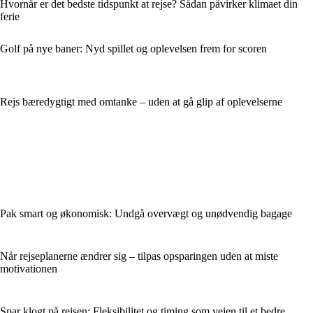
Hvornår er det bedste tidspunkt at rejse? Sådan påvirker klimaet din
ferie
Golf på nye baner: Nyd spillet og oplevelsen frem for scoren
Rejs bæredygtigt med omtanke – uden at gå glip af oplevelserne
Pak smart og økonomisk: Undgå overvægt og unødvendig bagage
Når rejseplanerne ændrer sig – tilpas opsparingen uden at miste
motivationen
Spar klogt på rejsen: Fleksibilitet og timing som vejen til et bedre