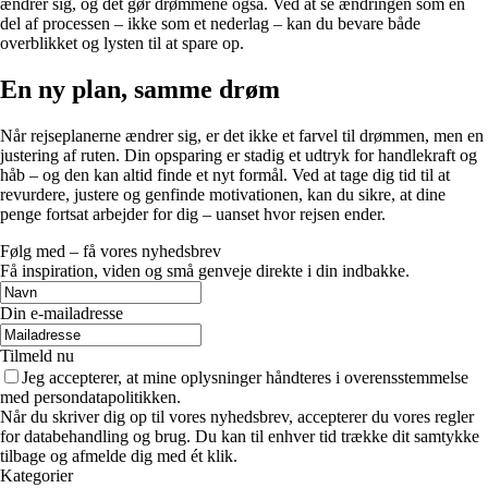
ændrer sig, og det gør drømmene også. Ved at se ændringen som en
del af processen – ikke som et nederlag – kan du bevare både
overblikket og lysten til at spare op.
En ny plan, samme drøm
Når rejseplanerne ændrer sig, er det ikke et farvel til drømmen, men en
justering af ruten. Din opsparing er stadig et udtryk for handlekraft og
håb – og den kan altid finde et nyt formål. Ved at tage dig tid til at
revurdere, justere og genfinde motivationen, kan du sikre, at dine
penge fortsat arbejder for dig – uanset hvor rejsen ender.
Følg med – få vores nyhedsbrev
Få inspiration, viden og små genveje direkte i din indbakke.
Din e-mailadresse
Tilmeld nu
Jeg accepterer, at mine oplysninger håndteres i overensstemmelse
med persondatapolitikken.
Når du skriver dig op til vores nyhedsbrev, accepterer du vores regler
for databehandling og brug. Du kan til enhver tid trække dit samtykke
tilbage og afmelde dig med ét klik.
Kategorier