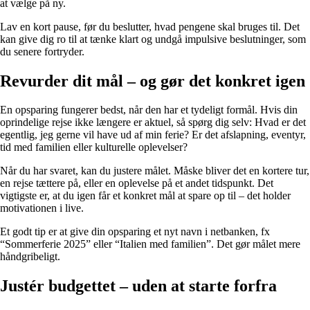
at vælge på ny.
Lav en kort pause, før du beslutter, hvad pengene skal bruges til. Det
kan give dig ro til at tænke klart og undgå impulsive beslutninger, som
du senere fortryder.
Revurder dit mål – og gør det konkret igen
En opsparing fungerer bedst, når den har et tydeligt formål. Hvis din
oprindelige rejse ikke længere er aktuel, så spørg dig selv: Hvad er det
egentlig, jeg gerne vil have ud af min ferie? Er det afslapning, eventyr,
tid med familien eller kulturelle oplevelser?
Når du har svaret, kan du justere målet. Måske bliver det en kortere tur,
en rejse tættere på, eller en oplevelse på et andet tidspunkt. Det
vigtigste er, at du igen får et konkret mål at spare op til – det holder
motivationen i live.
Et godt tip er at give din opsparing et nyt navn i netbanken, fx
“Sommerferie 2025” eller “Italien med familien”. Det gør målet mere
håndgribeligt.
Justér budgettet – uden at starte forfra