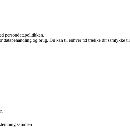
ed persondatapolitikken.
for databehandling og brug. Du kan til enhver tid trække dit samtykke ti
en
e stemning sammen