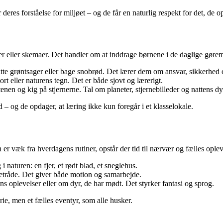
deres forståelse for miljøet – og de får en naturlig respekt for det, de o
 eller skemaer. Det handler om at inddrage børnene i de daglige gøre
itte grøntsager eller bage snobrød. Det lærer dem om ansvar, sikkerhed
rt eller naturens tegn. Det er både sjovt og lærerigt.
nen og kig på stjernerne. Tal om planeter, stjernebilleder og nattens dy
 – og de opdager, at læring ikke kun foregår i et klasselokale.
r væk fra hverdagens rutiner, opstår der tid til nærvær og fælles oplev
i naturen: en fjer, et rødt blad, et sneglehus.
etråde. Det giver både motion og samarbejde.
s oplevelser eller om dyr, de har mødt. Det styrker fantasi og sprog.
e, men et fælles eventyr, som alle husker.