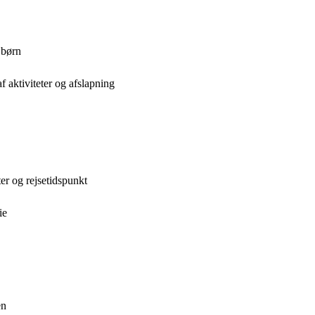
 børn
f aktiviteter og afslapning
er og rejsetidspunkt
ie
en