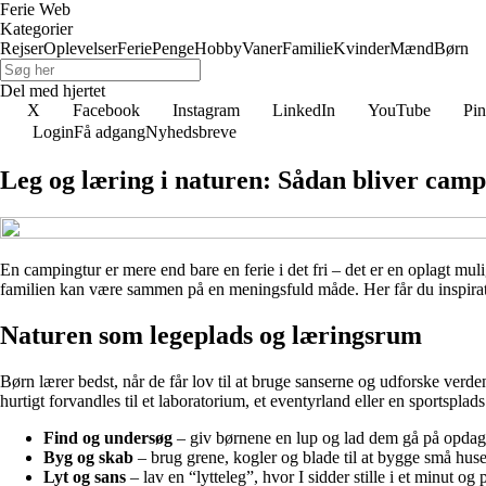
Ferie Web
Kategorier
Rejser
Oplevelser
Ferie
Penge
Hobby
Vaner
Familie
Kvinder
Mænd
Børn
Del med hjertet
X
Facebook
Instagram
LinkedIn
YouTube
Pin
Login
Få adgang
Nyhedsbreve
Leg og læring i naturen: Sådan bliver camp
En campingtur er mere end bare en ferie i det fri – det er en oplagt mu
familien kan være sammen på en meningsfuld måde. Her får du inspiratio
Naturen som legeplads og læringsrum
Børn lærer bedst, når de får lov til at bruge sanserne og udforske verd
hurtigt forvandles til et laboratorium, et eventyrland eller en sportsplads
Find og undersøg
– giv børnene en lup og lad dem gå på opdage
Byg og skab
– brug grene, kogler og blade til at bygge små huse,
Lyt og sans
– lav en “lytteleg”, hvor I sidder stille i et minut