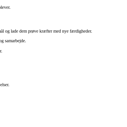
plever.
mål og lade dem prøve kræfter med nye færdigheder.
 og samarbejde.
r.
elser.