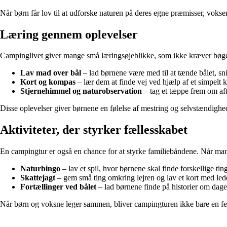
Når børn får lov til at udforske naturen på deres egne præmisser, vokser 
Læring gennem oplevelser
Campinglivet giver mange små læringsøjeblikke, som ikke kræver bøger
Lav mad over bål
– lad børnene være med til at tænde bålet, sn
Kort og kompas
– lær dem at finde vej ved hjælp af et simpelt ko
Stjernehimmel og naturobservation
– tag et tæppe frem om afte
Disse oplevelser giver børnene en følelse af mestring og selvstændighed
Aktiviteter, der styrker fællesskabet
En campingtur er også en chance for at styrke familiebåndene. Når man e
Naturbingo
– lav et spil, hvor børnene skal finde forskellige ting 
Skattejagt
– gem små ting omkring lejren og lav et kort med led
Fortællinger ved bålet
– lad børnene finde på historier om dagen
Når børn og voksne leger sammen, bliver campingturen ikke bare en feri