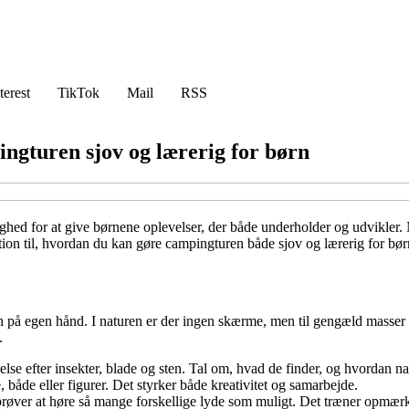
terest
TikTok
Mail
RSS
ingturen sjov og lærerig for børn
lighed for at give børnene oplevelser, der både underholder og udvikler.
n til, hvordan du kan gøre campingturen både sjov og lærerig for børn 
en på egen hånd. I naturen er der ingen skærme, men til gengæld masser a
.
lse efter insekter, blade og sten. Tal om, hvad de finder, og hvordan
 både eller figurer. Det styrker både kreativitet og samarbejde.
 og prøver at høre så mange forskellige lyde som muligt. Det træner opm