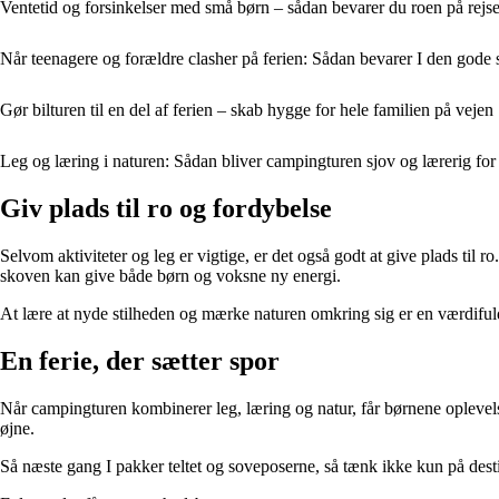
Ventetid og forsinkelser med små børn – sådan bevarer du roen på rejs
Når teenagere og forældre clasher på ferien: Sådan bevarer I den god
Gør bilturen til en del af ferien – skab hygge for hele familien på vejen
Leg og læring i naturen: Sådan bliver campingturen sjov og lærerig for
Giv plads til ro og fordybelse
Selvom aktiviteter og leg er vigtige, er det også godt at give plads til r
skoven kan give både børn og voksne ny energi.
At lære at nyde stilheden og mærke naturen omkring sig er en værdifuld 
En ferie, der sætter spor
Når campingturen kombinerer leg, læring og natur, får børnene oplevels
øjne.
Så næste gang I pakker teltet og soveposerne, så tænk ikke kun på des