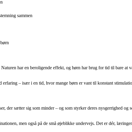
en
e stemning sammen
 børn
o. Naturen har en beroligende effekt, og børn har brug for tid til bare at
erfaring – især i en tid, hvor mange børn er vant til konstant stimulati
er, der sætter sig som minder – og som styrker deres nysgerrighed og s
tinationen, men også på de små øjeblikke undervejs. Det er dér, læring