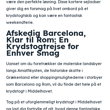
være den perfekte løsning. Disse kortere sejladser
giver dig en forsmag på livet ombord på et
krydstogtskib og kan være en fantastisk
weekendferie.
Afskedig Barcelona,
Klar til Rom: En
Krydstogtrejse for
Enhver Smag
Uanset om du foretrækker de maleriske landsbyer
langs Amalfikysten, de historiske skatte i
Grækenland eller shoppingmulighederne i storbyer
som Barcelona og Rom, vil du finde det hele på et
krydstogt i Middelhavet.
Tag på et uforglemmeligt krydstogt i Middelhavet
og lad dig fortrylle af alt, hvad denne fantastiske