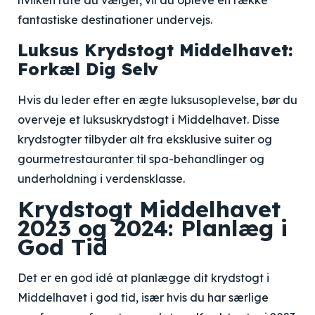
hvilken rute du vælger, vil du opleve en række
fantastiske destinationer undervejs.
Luksus Krydstogt Middelhavet:
Forkæl Dig Selv
Hvis du leder efter en ægte luksusoplevelse, bør du
overveje et luksuskrydstogt i Middelhavet. Disse
krydstogter tilbyder alt fra eksklusive suiter og
gourmetrestauranter til spa-behandlinger og
underholdning i verdensklasse.
Krydstogt Middelhavet
2023 og 2024: Planlæg i
God Tid
Det er en god idé at planlægge dit krydstogt i
Middelhavet i god tid, især hvis du har særlige