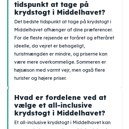
tidspunkt at tage på
krydstogt i Middelhavet?
Det bedste tidspunkt at tage på krydstogt i
Middelhavet afhænger af dine præferencer.
For de fleste rejsende er foråret og efteråret
ideelle, da vejret er behageligt,
turistmængden er mindre, og priserne kan
være mere overkommelige. Sommeren er
højsæson med varmt vejr, men også flere
turister og højere priser.
Hvad er fordelene ved at
vælge et all-inclusive
krydstogt i Middelhavet?
Et all-inclusive krydstogt i Middelhavet kan