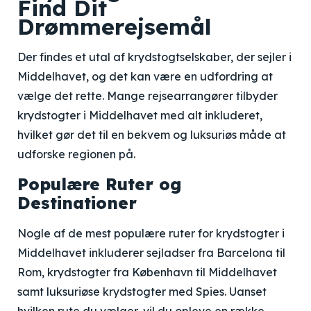
Find Dit
Drømmerejsemål
Der findes et utal af krydstogtselskaber, der sejler i
Middelhavet, og det kan være en udfordring at
vælge det rette. Mange rejsearrangører tilbyder
krydstogter i Middelhavet med alt inkluderet,
hvilket gør det til en bekvem og luksuriøs måde at
udforske regionen på.
Populære Ruter og
Destinationer
Nogle af de mest populære ruter for krydstogter i
Middelhavet inkluderer sejladser fra Barcelona til
Rom, krydstogter fra København til Middelhavet
samt luksuriøse krydstogter med Spies. Uanset