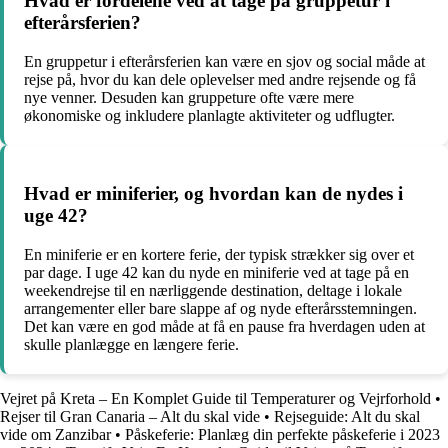
Hvad er fordelene ved at tage på gruppetur i
efterårsferien?
En gruppetur i efterårsferien kan være en sjov og social måde at
rejse på, hvor du kan dele oplevelser med andre rejsende og få
nye venner. Desuden kan gruppeture ofte være mere
økonomiske og inkludere planlagte aktiviteter og udflugter.
Hvad er miniferier, og hvordan kan de nydes i
uge 42?
En miniferie er en kortere ferie, der typisk strækker sig over et
par dage. I uge 42 kan du nyde en miniferie ved at tage på en
weekendrejse til en nærliggende destination, deltage i lokale
arrangementer eller bare slappe af og nyde efterårsstemningen.
Det kan være en god måde at få en pause fra hverdagen uden at
skulle planlægge en længere ferie.
Vejret på Kreta – En Komplet Guide til Temperaturer og Vejrforhold
•
Rejser til Gran Canaria – Alt du skal vide
•
Rejseguide: Alt du skal
vide om Zanzibar
•
Påskeferie: Planlæg din perfekte påskeferie i 2023