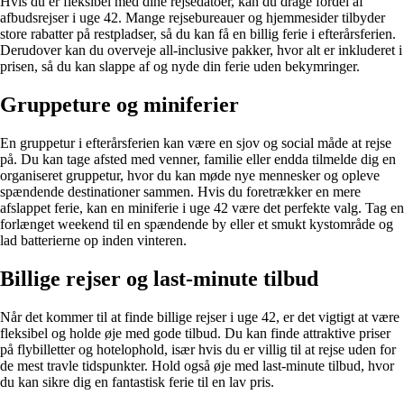
Hvis du er fleksibel med dine rejsedatoer, kan du drage fordel af
afbudsrejser i uge 42. Mange rejsebureauer og hjemmesider tilbyder
store rabatter på restpladser, så du kan få en billig ferie i efterårsferien.
Derudover kan du overveje all-inclusive pakker, hvor alt er inkluderet i
prisen, så du kan slappe af og nyde din ferie uden bekymringer.
Gruppeture og miniferier
En gruppetur i efterårsferien kan være en sjov og social måde at rejse
på. Du kan tage afsted med venner, familie eller endda tilmelde dig en
organiseret gruppetur, hvor du kan møde nye mennesker og opleve
spændende destinationer sammen. Hvis du foretrækker en mere
afslappet ferie, kan en miniferie i uge 42 være det perfekte valg. Tag en
forlænget weekend til en spændende by eller et smukt kystområde og
lad batterierne op inden vinteren.
Billige rejser og last-minute tilbud
Når det kommer til at finde billige rejser i uge 42, er det vigtigt at være
fleksibel og holde øje med gode tilbud. Du kan finde attraktive priser
på flybilletter og hotelophold, især hvis du er villig til at rejse uden for
de mest travle tidspunkter. Hold også øje med last-minute tilbud, hvor
du kan sikre dig en fantastisk ferie til en lav pris.